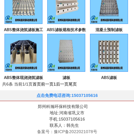
ABS整体浇筑滤板施工
ABS滤板规格技术参数
混凝土预制滤板
程序
ABS整体现浇浇筑滤板
滤板
ABS滤板
共6条 当前1/1页
首页
前一页
1
后一页
尾页
点击免费电话咨询:15037105616
郑州科瀚环保科技有限公司
地址:河南省巩义市
手机:15037105616
联系人：韩先生
备案号：豫ICP备2022021078号